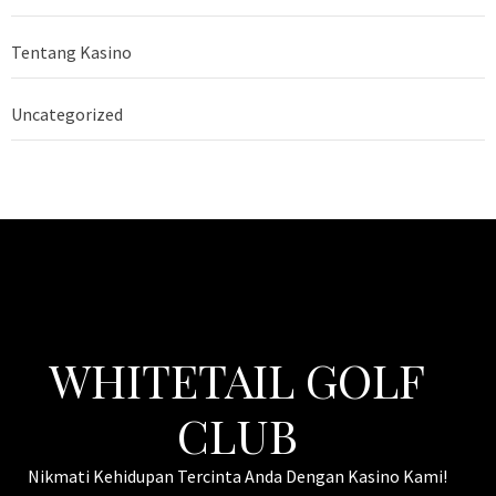
Tentang Kasino
Uncategorized
WHITETAIL GOLF
CLUB
Nikmati Kehidupan Tercinta Anda Dengan Kasino Kami!