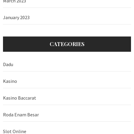
March 2023
January 2023
CATEGORIES
Dadu
Kasino
Kasino Baccarat
Roda Enam Besar
Slot Online