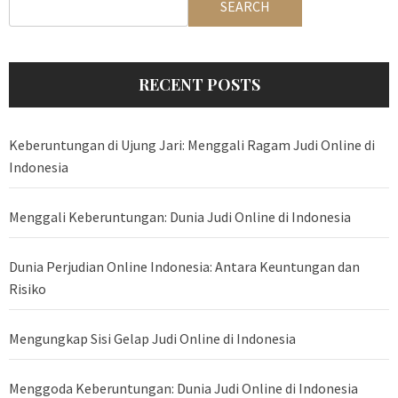
SEARCH
RECENT POSTS
Keberuntungan di Ujung Jari: Menggali Ragam Judi Online di
Indonesia
Menggali Keberuntungan: Dunia Judi Online di Indonesia
Dunia Perjudian Online Indonesia: Antara Keuntungan dan
Risiko
Mengungkap Sisi Gelap Judi Online di Indonesia
Menggoda Keberuntungan: Dunia Judi Online di Indonesia