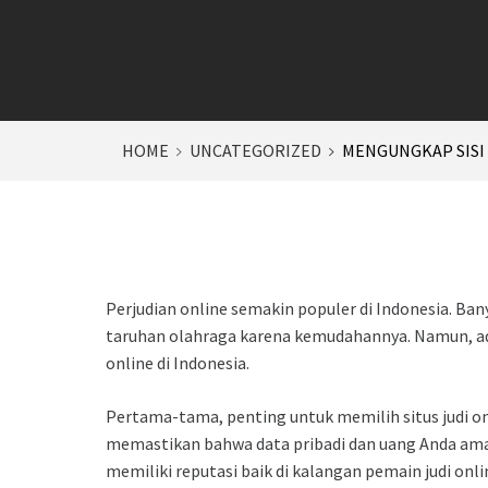
HOME
UNCATEGORIZED
MENGUNGKAP SISI 
Perjudian online semakin populer di Indonesia. Ban
taruhan olahraga karena kemudahannya. Namun, ada
online di Indonesia.
Pertama-tama, penting untuk memilih situs judi on
memastikan bahwa data pribadi dan uang Anda aman.
memiliki reputasi baik di kalangan pemain judi onli