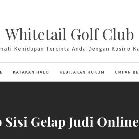
Whitetail Golf Club
mati Kehidupan Tercinta Anda Dengan Kasino K
E
KATAKAN HALO
KEBIJAKAN HUKUM
UMPAN BE
isi Gelap Judi Online