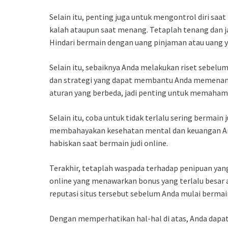
Selain itu, penting juga untuk mengontrol diri saat
kalah ataupun saat menang. Tetaplah tenang dan 
Hindari bermain dengan uang pinjaman atau uang y
Selain itu, sebaiknya Anda melakukan riset sebelum
dan strategi yang dapat membantu Anda memenangk
aturan yang berbeda, jadi penting untuk memaham
Selain itu, coba untuk tidak terlalu sering bermain 
membahayakan kesehatan mental dan keuangan And
habiskan saat bermain judi online.
Terakhir, tetaplah waspada terhadap penipuan yang se
online yang menawarkan bonus yang terlalu besar a
reputasi situs tersebut sebelum Anda mulai bermai
Dengan memperhatikan hal-hal di atas, Anda dapa