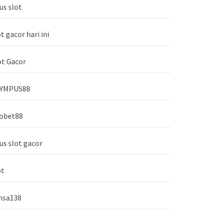
tus slot
t gacor hari ini
ot Gacor
YMPUS88
obet88
tus slot gacor
ot
nsa138