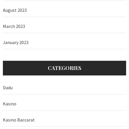
August 2023
March 2023
January 2023
CATEGORIES
Dadu
Kasino
Kasino Baccarat