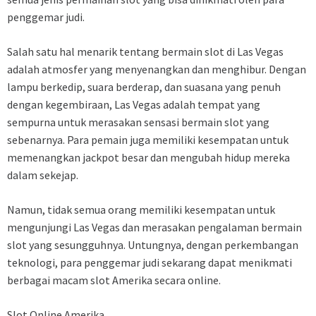
penggemar judi.
Salah satu hal menarik tentang bermain slot di Las Vegas
adalah atmosfer yang menyenangkan dan menghibur. Dengan
lampu berkedip, suara berderap, dan suasana yang penuh
dengan kegembiraan, Las Vegas adalah tempat yang
sempurna untuk merasakan sensasi bermain slot yang
sebenarnya. Para pemain juga memiliki kesempatan untuk
memenangkan jackpot besar dan mengubah hidup mereka
dalam sekejap.
Namun, tidak semua orang memiliki kesempatan untuk
mengunjungi Las Vegas dan merasakan pengalaman bermain
slot yang sesungguhnya. Untungnya, dengan perkembangan
teknologi, para penggemar judi sekarang dapat menikmati
berbagai macam slot Amerika secara online.
Slot Online Amerika