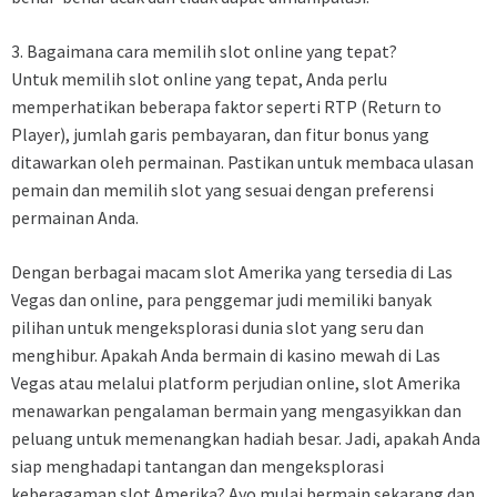
3. Bagaimana cara memilih slot online yang tepat?
Untuk memilih slot online yang tepat, Anda perlu
memperhatikan beberapa faktor seperti RTP (Return to
Player), jumlah garis pembayaran, dan fitur bonus yang
ditawarkan oleh permainan. Pastikan untuk membaca ulasan
pemain dan memilih slot yang sesuai dengan preferensi
permainan Anda.
Dengan berbagai macam slot Amerika yang tersedia di Las
Vegas dan online, para penggemar judi memiliki banyak
pilihan untuk mengeksplorasi dunia slot yang seru dan
menghibur. Apakah Anda bermain di kasino mewah di Las
Vegas atau melalui platform perjudian online, slot Amerika
menawarkan pengalaman bermain yang mengasyikkan dan
peluang untuk memenangkan hadiah besar. Jadi, apakah Anda
siap menghadapi tantangan dan mengeksplorasi
keberagaman slot Amerika? Ayo mulai bermain sekarang dan