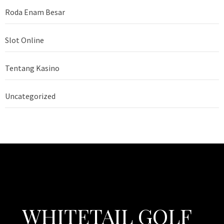
Roda Enam Besar
Slot Online
Tentang Kasino
Uncategorized
WHITETAIL GOLF