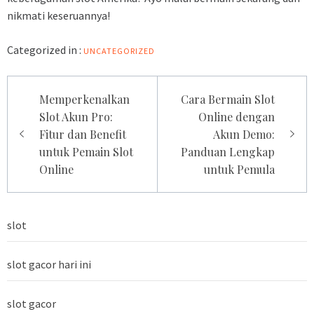
nikmati keseruannya!
Categorized in :
UNCATEGORIZED
Post
Memperkenalkan
Cara Bermain Slot
navigation
Slot Akun Pro:
Online dengan
Fitur dan Benefit
Akun Demo:
untuk Pemain Slot
Panduan Lengkap
Online
untuk Pemula
slot
slot gacor hari ini
slot gacor