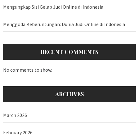
Mengungkap Sisi Gelap Judi Online di Indonesia
Menggoda Keberuntungan: Dunia Judi Online di Indonesia
RECENT COMMENTS
No comments to show.
ARCHIVES
March 2026
February 2026