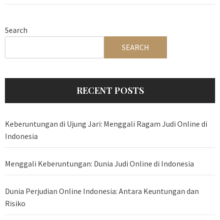
Search
SEARCH
RECENT POSTS
Keberuntungan di Ujung Jari: Menggali Ragam Judi Online di
Indonesia
Menggali Keberuntungan: Dunia Judi Online di Indonesia
Dunia Perjudian Online Indonesia: Antara Keuntungan dan
Risiko