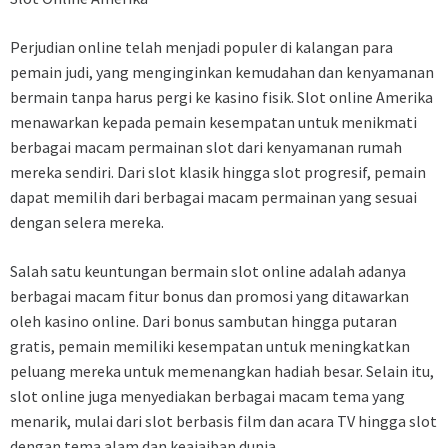
Perjudian online telah menjadi populer di kalangan para
pemain judi, yang menginginkan kemudahan dan kenyamanan
bermain tanpa harus pergi ke kasino fisik. Slot online Amerika
menawarkan kepada pemain kesempatan untuk menikmati
berbagai macam permainan slot dari kenyamanan rumah
mereka sendiri. Dari slot klasik hingga slot progresif, pemain
dapat memilih dari berbagai macam permainan yang sesuai
dengan selera mereka.
Salah satu keuntungan bermain slot online adalah adanya
berbagai macam fitur bonus dan promosi yang ditawarkan
oleh kasino online. Dari bonus sambutan hingga putaran
gratis, pemain memiliki kesempatan untuk meningkatkan
peluang mereka untuk memenangkan hadiah besar. Selain itu,
slot online juga menyediakan berbagai macam tema yang
menarik, mulai dari slot berbasis film dan acara TV hingga slot
dengan tema alam dan keajaiban dunia.