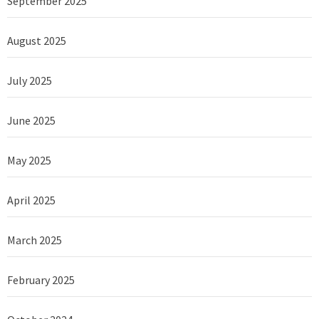
September 2025
August 2025
July 2025
June 2025
May 2025
April 2025
March 2025
February 2025