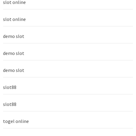
slot online
slot online
demo slot
demo slot
demo slot
slot88
slot88
togel online