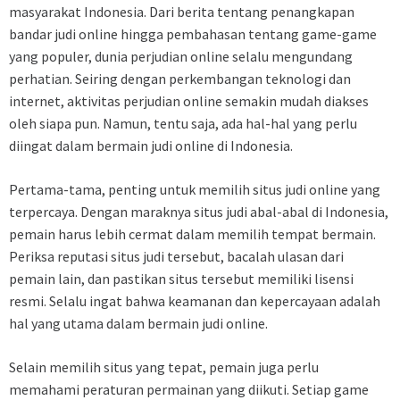
masyarakat Indonesia. Dari berita tentang penangkapan
bandar judi online hingga pembahasan tentang game-game
yang populer, dunia perjudian online selalu mengundang
perhatian. Seiring dengan perkembangan teknologi dan
internet, aktivitas perjudian online semakin mudah diakses
oleh siapa pun. Namun, tentu saja, ada hal-hal yang perlu
diingat dalam bermain judi online di Indonesia.
Pertama-tama, penting untuk memilih situs judi online yang
terpercaya. Dengan maraknya situs judi abal-abal di Indonesia,
pemain harus lebih cermat dalam memilih tempat bermain.
Periksa reputasi situs judi tersebut, bacalah ulasan dari
pemain lain, dan pastikan situs tersebut memiliki lisensi
resmi. Selalu ingat bahwa keamanan dan kepercayaan adalah
hal yang utama dalam bermain judi online.
Selain memilih situs yang tepat, pemain juga perlu
memahami peraturan permainan yang diikuti. Setiap game