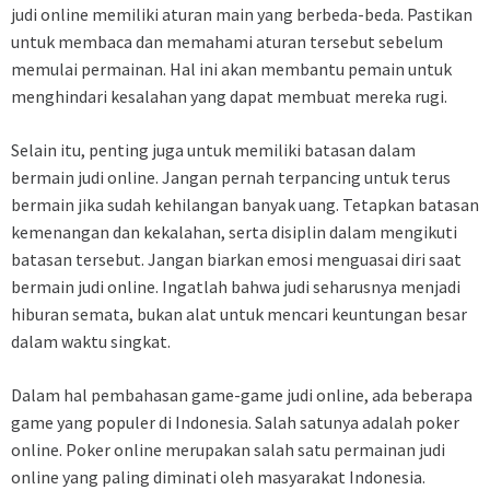
judi online memiliki aturan main yang berbeda-beda. Pastikan
untuk membaca dan memahami aturan tersebut sebelum
memulai permainan. Hal ini akan membantu pemain untuk
menghindari kesalahan yang dapat membuat mereka rugi.
Selain itu, penting juga untuk memiliki batasan dalam
bermain judi online. Jangan pernah terpancing untuk terus
bermain jika sudah kehilangan banyak uang. Tetapkan batasan
kemenangan dan kekalahan, serta disiplin dalam mengikuti
batasan tersebut. Jangan biarkan emosi menguasai diri saat
bermain judi online. Ingatlah bahwa judi seharusnya menjadi
hiburan semata, bukan alat untuk mencari keuntungan besar
dalam waktu singkat.
Dalam hal pembahasan game-game judi online, ada beberapa
game yang populer di Indonesia. Salah satunya adalah poker
online. Poker online merupakan salah satu permainan judi
online yang paling diminati oleh masyarakat Indonesia.