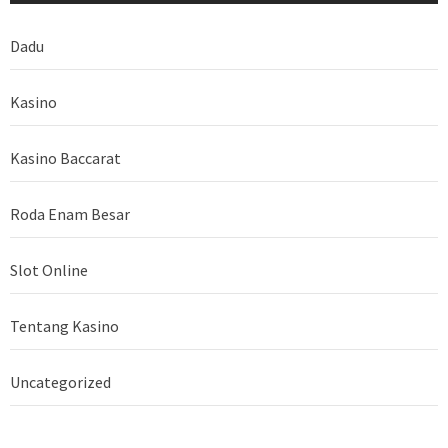
Dadu
Kasino
Kasino Baccarat
Roda Enam Besar
Slot Online
Tentang Kasino
Uncategorized