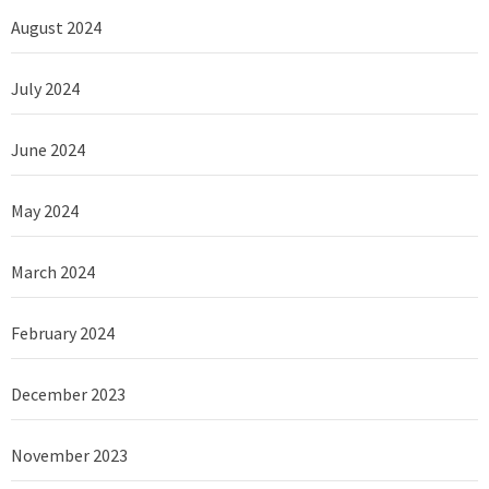
August 2024
July 2024
June 2024
May 2024
March 2024
February 2024
December 2023
November 2023