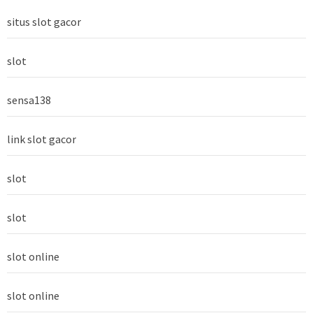
situs slot gacor
slot
sensa138
link slot gacor
slot
slot
slot online
slot online