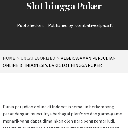
Slot hingga Poker
Published on :
Published by :
combativealpaca18
HOME
UNCATEGORIZED
KEBERAGAMAN PERJUDIAN
ONLINE DI INDONESIA: DARI SLOT HINGGA POKER
Dunia perjudian online di Indonesia semakin berkembang
pesat dengan munculnya berbagai platform dan game-game
menarik yang dapat dimainkan oleh para penggemar judi.
Meskipun di Indonesia sendiri perjudian merupakan hal yang