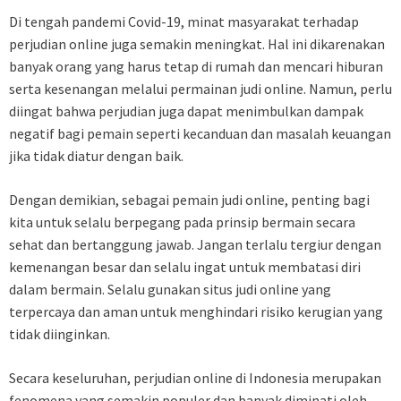
Di tengah pandemi Covid-19, minat masyarakat terhadap
perjudian online juga semakin meningkat. Hal ini dikarenakan
banyak orang yang harus tetap di rumah dan mencari hiburan
serta kesenangan melalui permainan judi online. Namun, perlu
diingat bahwa perjudian juga dapat menimbulkan dampak
negatif bagi pemain seperti kecanduan dan masalah keuangan
jika tidak diatur dengan baik.
Dengan demikian, sebagai pemain judi online, penting bagi
kita untuk selalu berpegang pada prinsip bermain secara
sehat dan bertanggung jawab. Jangan terlalu tergiur dengan
kemenangan besar dan selalu ingat untuk membatasi diri
dalam bermain. Selalu gunakan situs judi online yang
terpercaya dan aman untuk menghindari risiko kerugian yang
tidak diinginkan.
Secara keseluruhan, perjudian online di Indonesia merupakan
fenomena yang semakin populer dan banyak diminati oleh