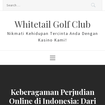
Skip
Search
to
for:
content
Whitetail Golf Club
Nikmati Kehidupan Tercinta Anda Dengan
Kasino Kami!
Primary
Menu
Keberagaman Perjudian
Online di Indonesia: Dari