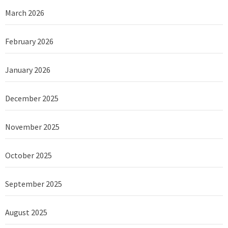
March 2026
February 2026
January 2026
December 2025
November 2025
October 2025
September 2025
August 2025