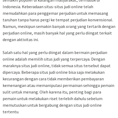
Indonesia. Keberadaan situs-situs judi online telah
memudahkan para penggemar perjudian untuk memasang
taruhan tanpa harus pergi ke tempat perjudian konvensional.
Namun, meskipun semakin banyak orang yang tertarik dengan
perjudian online, masih banyak hal yang perlu diingat terkait
dengan aktivitas ini.
Salah satu hal yang perlu diingat dalam bermain perjudian
online adalah memilih situs judi yang terpercaya. Dengan
maraknya situs judi online, tidak semua situs tersebut dapat
dipercaya. Beberapa situs judi online bisa saja melakukan
kecurangan dengan cara tidak memberikan pembayaran
kemenangan atau memanipulasi permainan sehingga pemain
sulit untuk menang. Oleh karena itu, penting bagi para
pemain untuk melakukan riset terlebih dahulu sebelum
memutuskan untuk bergabung dengan situs judi online
tertentu.