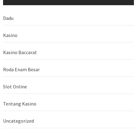
Dadu
Kasino
Kasino Baccarat
Roda Enam Besar
Slot Online
Tentang Kasino
Uncategorized