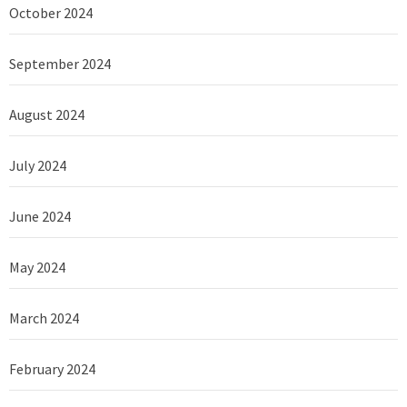
October 2024
September 2024
August 2024
July 2024
June 2024
May 2024
March 2024
February 2024