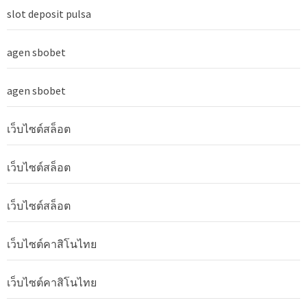
slot deposit pulsa
agen sbobet
agen sbobet
เว็บไซต์สล็อต
เว็บไซต์สล็อต
เว็บไซต์สล็อต
เว็บไซต์คาสิโนไทย
เว็บไซต์คาสิโนไทย