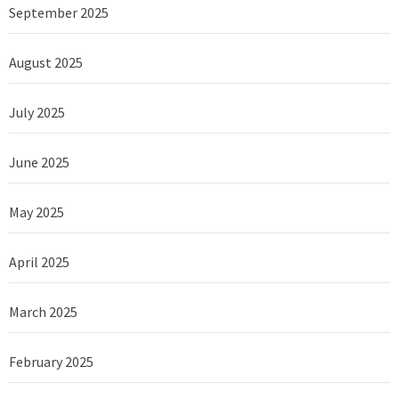
September 2025
August 2025
July 2025
June 2025
May 2025
April 2025
March 2025
February 2025