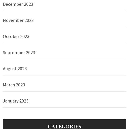
December 2023
November 2023
October 2023
September 2023
August 2023
March 2023
January 2023
CATEGORIES