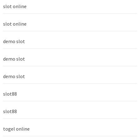
slot online
slot online
demo slot
demo slot
demo slot
slot88
slot88
togel online