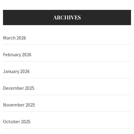
ARCHIVES
March 2026
February 2026
January 2026
December 2025
November 2025
October 2025